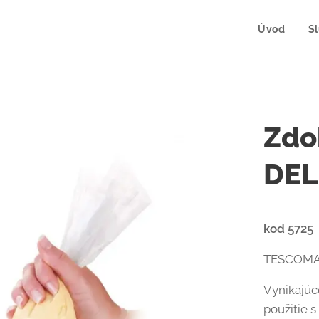
Úvod
S
Zdo
DEL
kod 5725
TESCOMA Z
Vynikajúc
použitie s