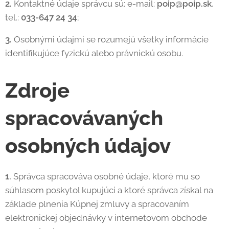
2.
Kontaktné údaje správcu sú: e-mail:
poip@poip.sk
,
tel.:
033-647 24 34
;
3.
Osobnými údajmi se rozumejú všetky informácie
identifikujúce fyzickú alebo právnickú osobu.
Zdroje
spracovávaných
osobných údajov
1.
Správca spracováva osobné údaje, ktoré mu so
súhlasom poskytol kupujúci a ktoré správca získal na
základe plnenia Kúpnej zmluvy a spracovaním
elektronickej objednávky v internetovom obchode