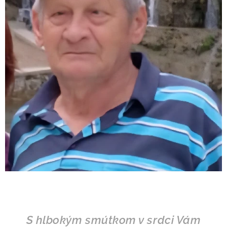
S hlbokým smútkom v srdci Vám