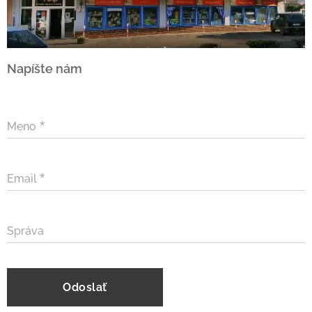
Napíšte nám
Meno
Email
Správa
Odoslať