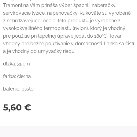
Tramontina Vám prináša výber špachlí, naberačky,
servírovacie lyžice, napenovačky. Rukoväte sú vyrobené
z nehrdzavejúcej ocele, telo produktu je vyrobené z
vysokokvalitného termoplastu (nylon), ktorý je vhodný
pre použitie pri tepelnej úprave jedál do 180°C. Tovar
vhodný pre bežné používanie v domácnosti. Ľahko sa čistí
a je vhodný do umývačky riadu.
dĺžka: 35cm
farba: čierna
balenie: blister
5,60
€