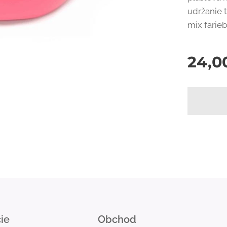
udržanie 
mix farie
24,0
ie
Obchod