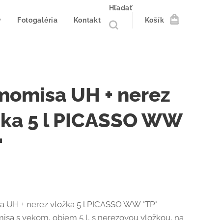
Hľadať
y
Fotogaléria
Kontakt
Košík
momisa UH + nerez
žka 5 l PICASSO WW
"
 UH + nerez vložka 5 l PICASSO WW "TP"
misa s vekom, objem 5 l, s nerezovou vložkou, na