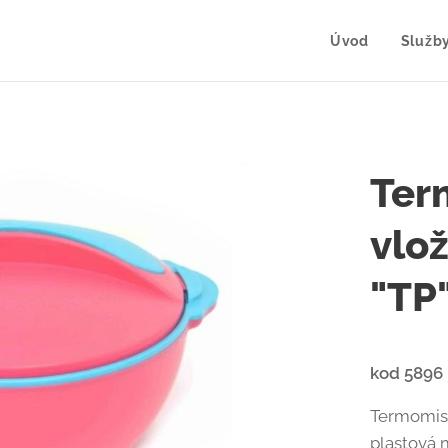
Úvod
Služb
Ter
vlo
"TP
kod 5896
Termomisa
plastová 