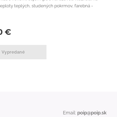
teploty teplých, studených pokrmov, farebná -
b
0
€
Vypredané
Email:
poip@poip.sk