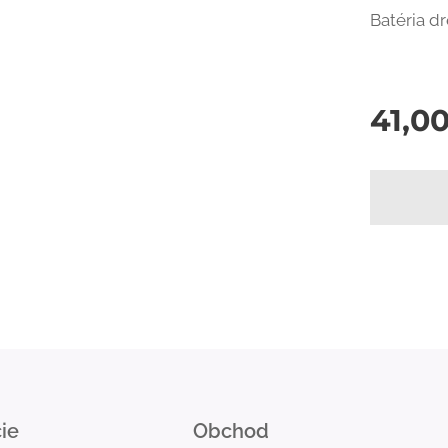
Batéria d
41,0
ie
Obchod