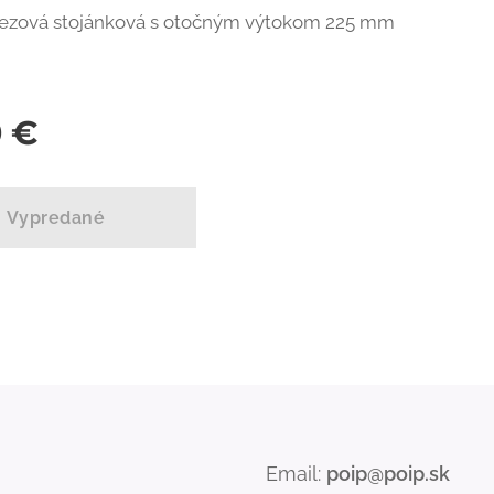
rezová stojánková s otočným výtokom 225 mm
0
€
Vypredané
Email:
poip@poip.sk