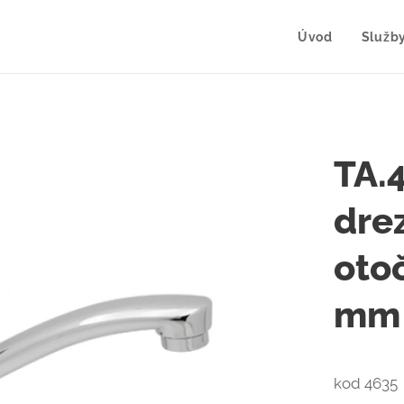
Úvod
Služb
TA.
dre
oto
mm
kod 4635