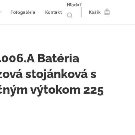
Hľadať
y
Fotogaléria
Kontakt
Košík
4006.A Batéria
zová stojánková s
čným výtokom 225