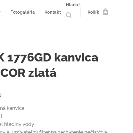
Hľadať
y
Fotogaléria
Kontakt
Košík
 1776GD kanvica
COR zlatá
D
ná kanvica
 l
ľ hladiny vody
ný a umývateľný filter na zachytenie nečistôt a