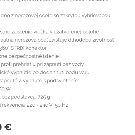
dno z nerezovej ocele so zakrytou vyhrievacou
tné zaistenie viečka v uzatvorenej polohe
alitná nerezová oceľ zaisťuje dlhodobú životnosť
360° STRIX konektor
né bezpečnostné istenie:
proti prehriatiu pri zapnutí bez vody
ické vypnutie po dosiahnutí bodu varu
zapnuté / vypnuté s podsvietením
150 W
bez podstavca: 725 g
frekvencia: 220 - 240 V, 50 Hz
0
€