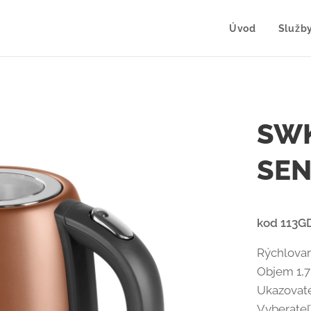
Úvod
Služb
SWK
SEN
kod 113G
Rýchlovar
Objem 1,7
Ukazovate
Vyberateľ