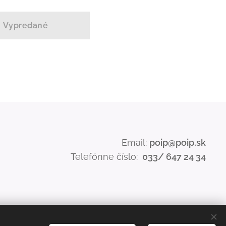
Vypredané
Email:
poip@poip.sk
Telefónne číslo:
033/ 647 24 34