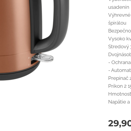
usadenín
Výhrevné 
špirálou
Bezpečnos
Vysoko kv
Stredový 
Dvojnásob
- Ochrana 
- Automat
Prepínač 
Príkon 2 
Hmotnosť 
Napätie a 
29,9