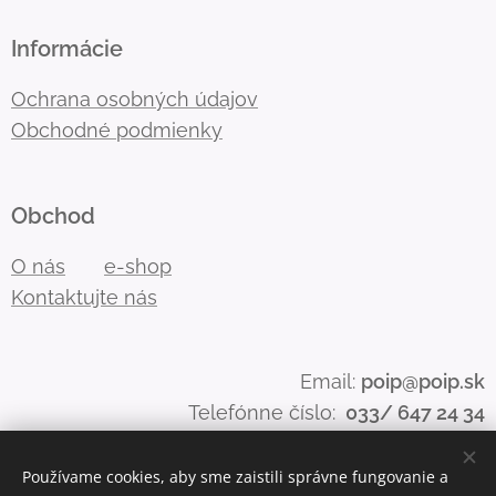
Informácie
Ochrana osobných údajov
Obchodné podmienky
Obchod
O nás
e-shop
Kontaktujte nás
Email:
poip@poip.sk
Telefónne číslo:
033/ 647 24 34
Používame cookies, aby sme zaistili správne fungovanie a