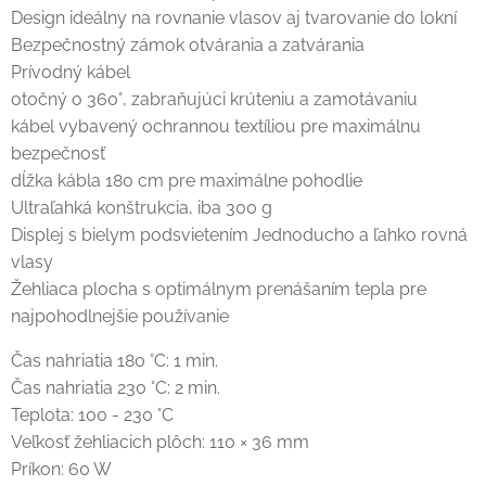
Design ideálny na rovnanie vlasov aj tvarovanie do lokní
Bezpečnostný zámok otvárania a zatvárania
Prívodný kábel
otočný o 360°, zabraňujúci krúteniu a zamotávaniu
kábel vybavený ochrannou textíliou pre maximálnu
bezpečnosť
dĺžka kábla 180 cm pre maximálne pohodlie
Ultraľahká konštrukcia, iba 300 g
Displej s bielym podsvietením Jednoducho a ľahko rovná
vlasy
Žehliaca plocha s optimálnym prenášaním tepla pre
najpohodlnejšie používanie
Čas nahriatia 180 °C: 1 min.
Čas nahriatia 230 °C: 2 min.
Teplota: 100 - 230 °C
Veľkosť žehliacich plôch: 110 × 36 mm
Príkon: 60 W