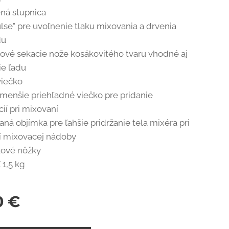
ná stupnica
ulse" pre uvoľnenie tlaku mixovania a drvenia
du
ové sekacie nože kosákovitého tvaru vhodné aj
ie ľadu
iečko
menšie priehľadné viečko pre pridanie
ií pri mixovaní
á objímka pre ľahšie pridržanie tela mixéra pri
í mixovacej nádoby
kové nôžky
1,5 kg
0
€