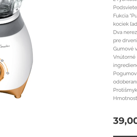
Podsviete
Fukcia "P
kociek ľa
Dva nerez
pre drven
Gumové v
Vnútorné 
ingredienc
Pogumovan
odoberan
Protišmy
Hmotnosť 
39,0