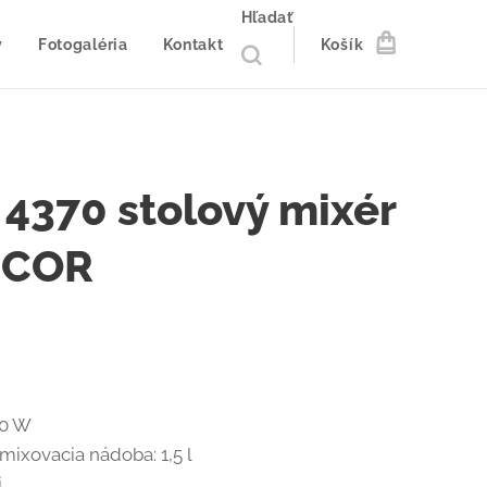
Hľadať
y
Fotogaléria
Kontakt
Košík
 4370 stolový mixér
NCOR
00 W
mixovacia nádoba: 1,5 l
i