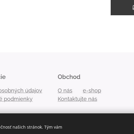
ie
Obchod
osobných údajov
O nás
e-shop
é podmienky
Kontaktujte nás
ečnosť našich stránok. Tým vám