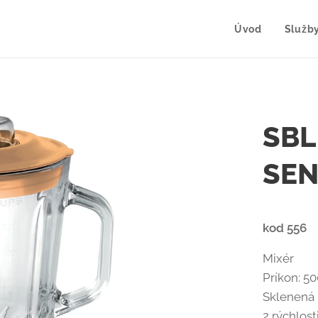
Úvod
Služb
SBL
SE
kod 556
Mixér
Príkon: 5
Sklenená 
2 rýchlost