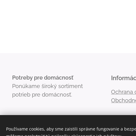
Potreby pre domácnosť
Informác
Ponúkame široký sortiment
Ochrana 
potrieb pre domácnosť.
Obchodn
Používame cookies, aby sme zaistili správne fungovanie a bezp