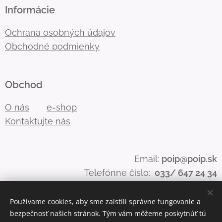
Informácie
Ochrana osobných údajov
Obchodné podmienky
Obchod
O nás
e-shop
Kontaktujte nás
Email:
poip@poip.sk
Telefónne číslo:
033/ 647 24 34
Používame cookies, aby sme zaistili správne fungovanie a
bezpečnosť našich stránok. Tým vám môžeme poskytnúť tú
Cookies