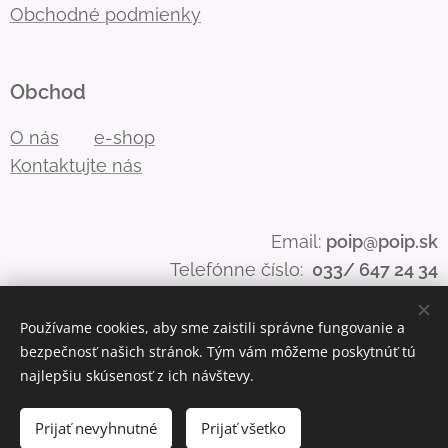
Obchodné podmienky
Obchod
O nás
e-shop
Kontaktujte nás
Email:
poip@poip.sk
Telefónne číslo:
033/ 647 24 34
Používame cookies, aby sme zaistili správne fungovanie a
bezpečnosť našich stránok. Tým vám môžeme poskytnúť tú
Cookies
najlepšiu skúsenosť z ich návštevy.
Vypredané
Prijať nevyhnutné
Prijať všetko