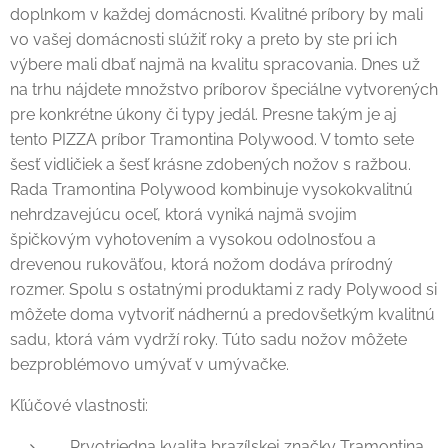
doplnkom v každej domácnosti. Kvalitné príbory by mali
vo vašej domácnosti slúžiť roky a preto by ste pri ich
výbere mali dbať najmä na kvalitu spracovania. Dnes už
na trhu nájdete množstvo príborov špeciálne vytvorených
pre konkrétne úkony či typy jedál. Presne takým je aj
tento PIZZA príbor Tramontina Polywood. V tomto sete
šesť vidličiek a šesť krásne zdobených nožov s ražbou.
Rada Tramontina Polywood kombinuje vysokokvalitnú
nehrdzavejúcu oceľ, ktorá vyniká najmä svojim
špičkovým vyhotovením a vysokou odolnosťou a
drevenou rukoväťou, ktorá nožom dodáva prírodný
rozmer. Spolu s ostatnými produktami z rady Polywood si
môžete doma vytvoriť nádhernú a predovšetkým kvalitnú
sadu, ktorá vám vydrží roky. Túto sadu nožov môžete
bezproblémovo umývať v umývačke.
Kľúčové vlastnosti:
Prvotriedna kvalita brazílskej značky Tramontina