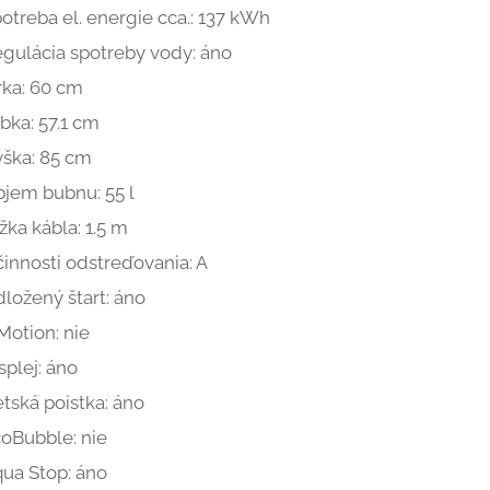
otreba el. energie cca.: 137 kWh
gulácia spotreby vody: áno
rka: 60 cm
bka: 57.1 cm
ška: 85 cm
jem bubnu: 55 l
žka kábla: 1.5 m
innosti odstreďovania: A
ložený štart: áno
Motion: nie
splej: áno
tská poistka: áno
oBubble: nie
ua Stop: áno