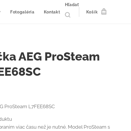
Hľadať
y
Fotogaléria
Kontakt
Košík
čka AEG ProSteam
EE68SC
EG ProSteam L7FEE68SC
duktu
praním viac času než je nutné. Model ProSteam s