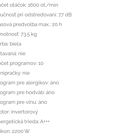
čet otáčok: 1600 ot./min
učnosť pri odstreďovaní: 77 dB
sová predvolba max.: 20 h
otnosť: 73.5 kg
rba: biela
tavaná: nie
čet programov: 10
nipračky: nie
ogram pre alergikov: áno
ogram pre hodváb: áno
ogram pre vlnu: áno
tor: invertorový
ergetická trieda: A+++
íkon: 2200 W