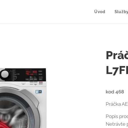
Úvod
Služb
Prá
L7F
kod 468
Práčka A
Popis pro
Netrávte 