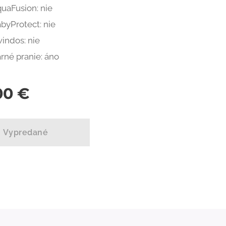
uaFusion: nie
byProtect: nie
indos: nie
rné pranie: áno
00
€
Vypredané