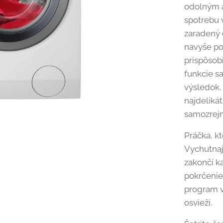
odolným a
spotrebu 
zaradený 
navyše po
prispôsobi
funkcie s
výsledok. 
najdelikát
samozrej
Práčka, kt
Vychutnaj
zakončí k
pokrčenie
program v
osvieži.