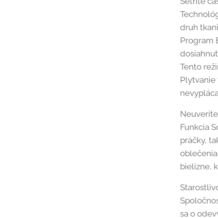
Šetrite ča
Technológ
druh tkan
Program E
dosiahnut
Tento rež
Plytvanie
nevypláca
Neuverit
Funkcia S
práčky, t
oblečenia
bielizne,
Starostli
Spoločnos
sa o odev