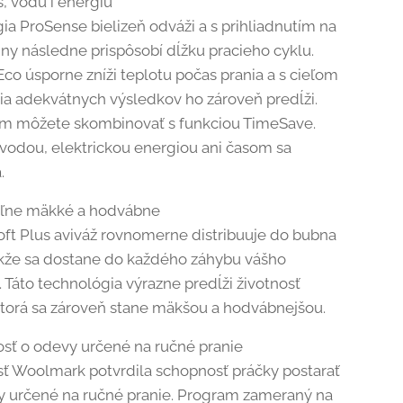
s, vodu i energiu
ia ProSense bielizeň odváži a s prihliadnutím na
iny následne prispôsobí dĺžku pracieho cyklu.
co úsporne zníži teplotu počas prania a s cieľom
ia adekvátnych výsledkov ho zároveň predĺži.
im môžete skombinovať s funkciou TimeSave.
 vodou, elektrickou energiou ani časom sa
.
eľne mäkké a hodvábne
oft Plus aviváž rovnomerne distribuuje do bubna
akže sa dostane do každého záhybu vášho
. Táto technológia výrazne predĺži životnosť
 ktorá sa zároveň stane mäkšou a hodvábnejšou.
vosť o odevy určené na ručné pranie
ť Woolmark potvrdila schopnosť práčky postarať
y určené na ručné pranie. Program zameraný na