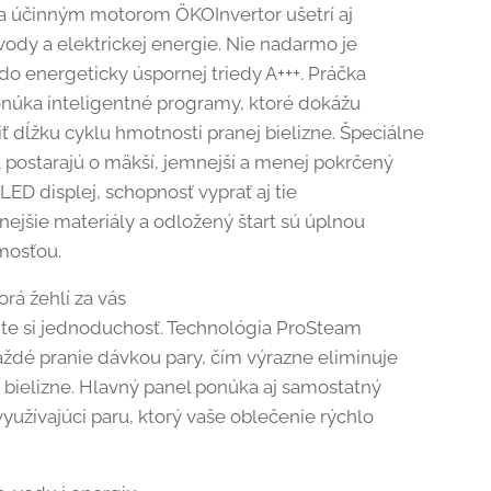
 účinným motorom ÖKOInvertor ušetrí aj
vody a elektrickej energie. Nie nadarmo je
do energeticky úspornej triedy A+++. Práčka
núka inteligentné programy, ktoré dokážu
ť dĺžku cyklu hmotnosti pranej bielizne. Špeciálne
a postarajú o mäkší, jemnejší a menej pokrčený
LED displej, schopnosť vyprať aj tie
nejšie materiály a odložený štart sú úplnou
mosťou.
orá žehlí za vás
te si jednoduchosť. Technológia ProSteam
aždé pranie dávkou pary, čím výrazne eliminuje
 bielizne. Hlavný panel ponúka aj samostatný
yužívajúci paru, ktorý vaše oblečenie rýchlo