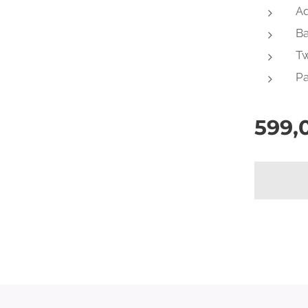
Aq
Ba
Tw
Pa
599,