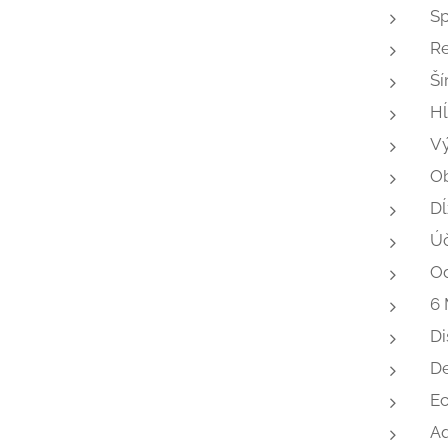
Sp
Re
Ší
Hĺ
Vý
Ob
Dĺ
Úč
Od
6 
Di
De
Ec
Aq