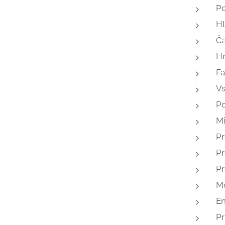
Po
Hl
Ča
Hm
Fa
Vs
Po
Mi
Pr
Pr
Pr
Mo
En
Pr