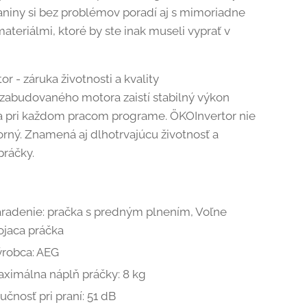
aniny si bez problémov poradí aj s mimoriadne
materiálmi, ktoré by ste inak museli vyprať v
r - záruka životnosti a kvality
 zabudovaného motora zaistí stabilný výkon
a pri každom pracom programe. ÖKOInvertor nie
porný. Znamená aj dlhotrvajúcu životnosť a
práčky.
radenie: pračka s predným plnením, Voľne
ojaca práčka
robca: AEG
ximálna náplň práčky: 8 kg
učnosť pri praní: 51 dB