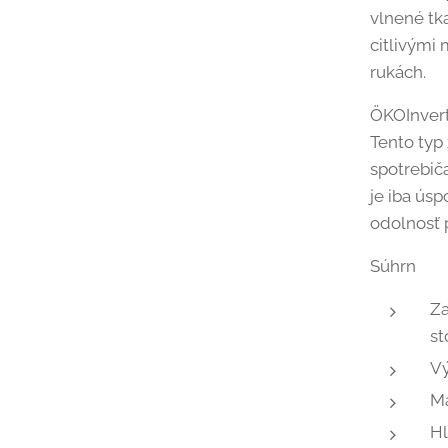
vlnené tk
citlivými 
rukách.
ÖKOInverto
Tento typ
spotrebič
je iba ús
odolnosť 
Súhrn
Za
st
Vý
Ma
Hl