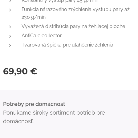
Konštantný výstup pary 45 g/min
Funkcia nárazového zrýchlenia výstupu pary až
230 g/min
Vyvážená distribúcia pary na žehliacej ploche
AntiCalc collector
Tvarovaná špička pre uľahčenie žehlenia
69,90
€
Potreby pre domácnosť
Ponúkame široký sortiment potrieb pre
domácnosť.