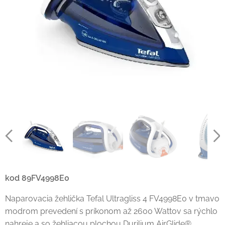
kod 89FV4998E0
Naparovacia žehlička Tefal Ultragliss 4 FV4998E0 v tmavo
modrom prevedení s príkonom až 2600 Wattov sa rýchlo
nahreje a so žehliacou plochou Durilium AirGlide®