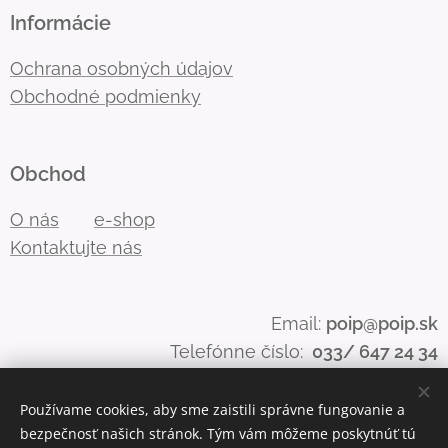
Informácie
Ochrana osobných údajov
Obchodné podmienky
Obchod
O nás
e-shop
Kontaktujte nás
Email:
poip@poip.sk
Telefónne číslo:
033/ 647 24 34
Používame cookies, aby sme zaistili správne fungovanie a
bezpečnosť našich stránok. Tým vám môžeme poskytnúť tú
Cookies