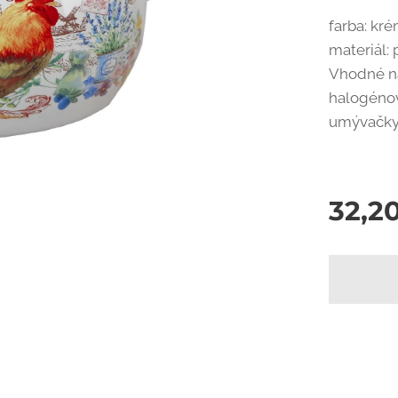
farba: k
materiál:
Vhodné na
halogénov
umývačky 
32,2