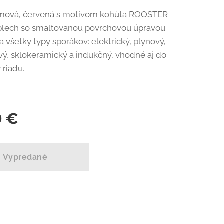
rémová, červená s motívom kohúta ROOSTER
 plech so smaltovanou povrchovou úpravou
 všetky typy sporákov: elektrický, plynový,
ý, sklokeramický a indukčný, vhodné aj do
riadu.
0
€
Vypredané