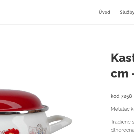
Úvod
Služb
Kas
cm 
kod 7258
Metalac k
Tradičné 
dlhoročná