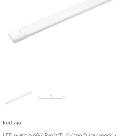
kod 740
LED svietidlo 9W/IP40 WTL/1/300/2835/4000K -