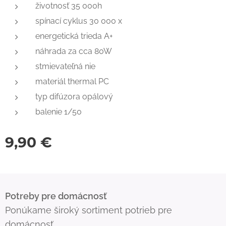
životnosť 35 000h
spínací cyklus 30 000 x
energetická trieda A+
náhrada za cca 80W
stmievateľná nie
materiál thermal PC
typ difúzora opálový
balenie 1/50
9,90
€
Potreby pre domácnosť
Ponúkame široký sortiment potrieb pre
domácnosť.