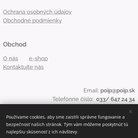
Ochrana osobných údajov
Obchodné podmienky
Obchod
O nás
e-shop
Kontaktujte nás
Email:
poip@poip.sk
Telefónne číslo:
033/ 647 24 34
Používame cookies, aby sme zaistili správne fungovanie a
bezpečnosť našich stránok. Tým vám môžeme poskytnúť tú
Cookies
najlepšiu skúsenosť z ich návštevy.