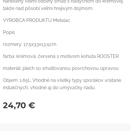
nanesený veľmi odolný smalt s nádychom do krémovej,
takže riad pôsobí veľmi hrejivým dojmom.
VÝROBCA PRODUKTU Metalac
Popis
rozmery: 17.5x33x13.5cm
farba: krémová, červená s motívom kohúta ROOSTER
materiál: plech so smaltovanou povrchovou úpravou
Objem: 1.65L. Vhodné na všetky typy sporákov vrátane
indukčných, vhodné aj do umývačky riadu.
24,70
€