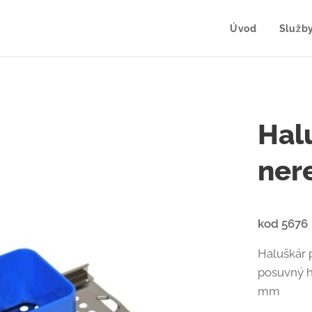
Úvod
Služb
Hal
ner
kod 5676
Haluškár
posuvný h
mm