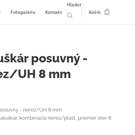
Hľadať
y
Fotogaléria
Kontakt
Košík
uškár posuvný -
ez/UH 8 mm
 posuvný - nerez/UH 8 mm
aluškár, kombinácia nerez/plast, priemer dier 8