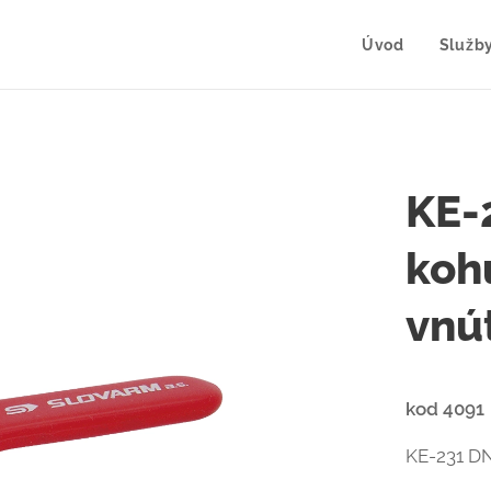
Úvod
Služb
KE-
koh
vnú
kod 4091
KE-231 DN