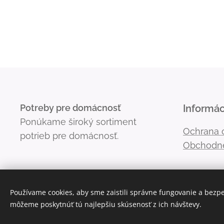
Potreby pre domácnosť
Informác
Ponúkame široký sortiment
Ochrana 
potrieb pre domácnosť.
Obchodn
Používame cookies, aby sme zaistili správne fungovanie a bezp
môžeme poskytnúť tú najlepšiu skúsenosť z ich návštevy.