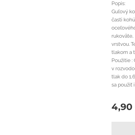
Popis:
Guľový ko
časti kohú
oceľového
rukoväte,
vrstvou. 
tlakom a 
Použitie 
v rozvodo
tlak do 1
sa použiť 
4,90