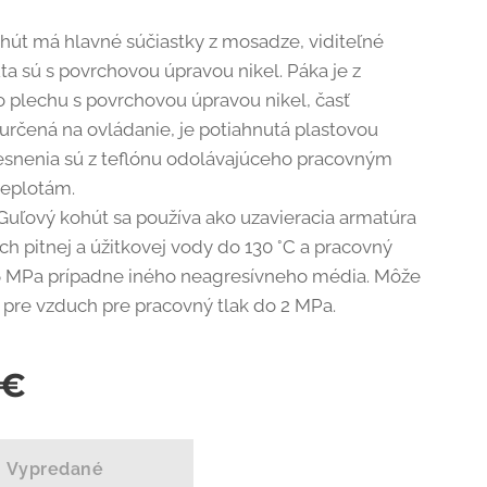
hút má hlavné súčiastky z mosadze, viditeľné
ta sú s povrchovou úpravou nikel. Páka je z
 plechu s povrchovou úpravou nikel, časť
 určená na ovládanie, je potiahnutá plastovou
Tesnenia sú z teflónu odolávajúceho pracovným
teplotám.
: Guľový kohút sa používa ako uzavieracia armatúra
ch pitnej a úžitkovej vody do 130 °C a pracovný
,6 MPa prípadne iného neagresívneho média. Môže
i pre vzduch pre pracovný tlak do 2 MPa.
€
Vypredané