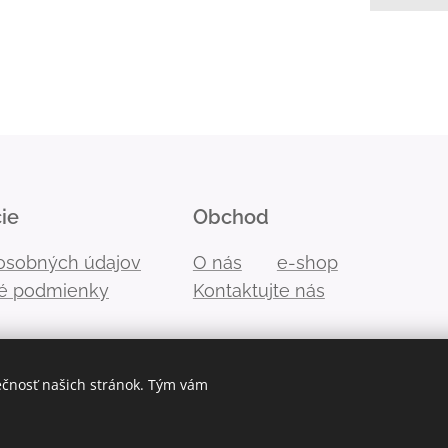
ie
Obchod
osobných údajov
O nás
e-shop
é podmienky
Kontaktujte nás
ečnosť našich stránok. Tým vám
Cookies