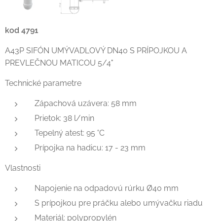
kod 4791
A43P SIFÓN UMÝVADLOVÝ DN40 S PRÍPOJKOU A
PREVLEČNOU MATICOU 5/4"
Technické parametre
Zápachová uzávera: 58 mm
Prietok: 38 l/min
Tepelný atest: 95 ˚C
Prípojka na hadicu: 17 - 23 mm
Vlastnosti
Napojenie na odpadovú rúrku Ø40 mm
S prípojkou pre práčku alebo umývačku riadu
Materiál: polypropylén