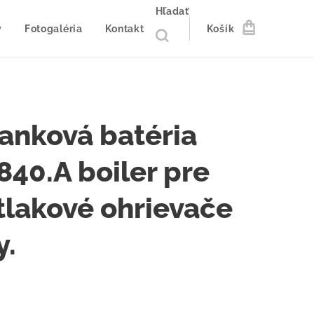
Hľadať
y
Fotogaléria
Kontakt
Košík
janková batéria
840.A boiler pre
tlakové ohrievače
y.