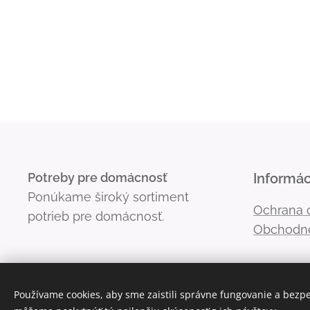
Potreby pre domácnosť
Informác
Ponúkame široký sortiment
Ochrana 
potrieb pre domácnosť.
Obchodn
Používame cookies, aby sme zaistili správne fungovanie a bezp