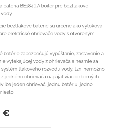
á batéria BE1840.A boiler pre beztlakové
 vody.
ie beztlakové batérie sú určené ako výtoková
pre elektrické ohrievače vody s otvoreným
é batérie zabezpečujú vypúšťanie, zastavenie a
ie vytekajúcej vody z ohrievača a nesmie sa
e systém tlakového rozvodu vody, tzn. nemožno
) z jedného ohrievača napájať viac odberných
y iba jeden ohrievač, jednu batériu, jedno
iesto.
0
€