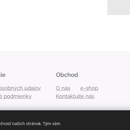
ie
Obchod
osobných údajov
O nás
e-shop
é podmienky
Kontaktujte nás
ečnosť našich stránok. Tým vám