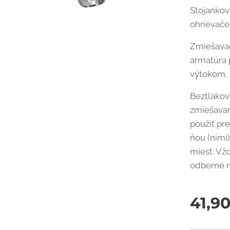
Stojankov
ohrievače
Zmiešavac
armatúra 
výtokom.
Beztlakov
zmiešavan
použiť pr
ňou (nimi
miest. Vžd
odberné m
41,9