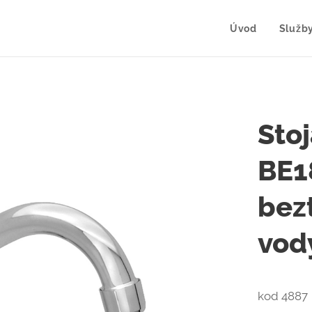
Úvod
Služb
Sto
BE1
bez
vod
kod 4887